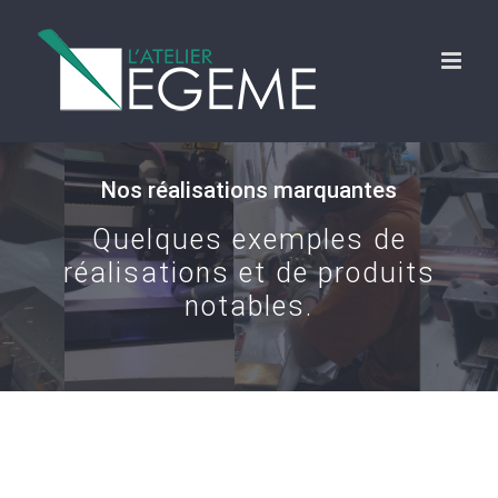
Skip
to
content
Nos réalisations marquantes
Quelques exemples de
réalisations et de produits
notables.