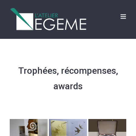
Skip
to
content
Trophées, récompenses,
awards